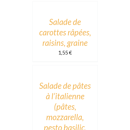
CART
/
DÉTAILS
Salade de
carottes râpées,
raisins, graine
1,55
€
ADD
TO
CART
/
DÉTAILS
Salade de pâtes
à l’italienne
(pâtes,
mozzarella,
pesto basilic,