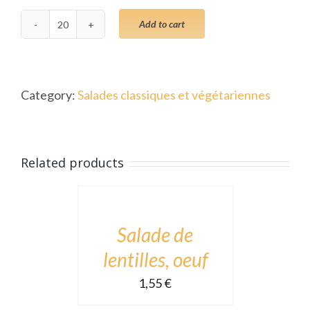
Add to cart
Salade
russe
(base
Category:
Salades classiques et végétariennes
macédoine
avec
oeufs,
ADD
Related products
cornichons)
TO
quantity
CART
/
DÉTAILS
Salade de
lentilles, oeuf
1,55
€
ADD
TO