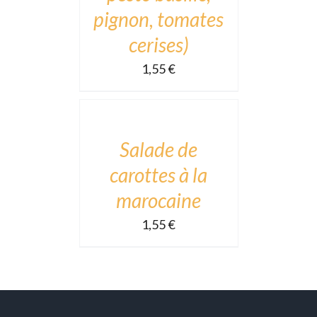
pignon, tomates
cerises)
1,55
€
ADD
TO
CART
/
DÉTAILS
Salade de
carottes à la
marocaine
1,55
€