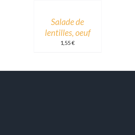
CART
/
DÉTAILS
Salade de
lentilles, oeuf
1,55
€