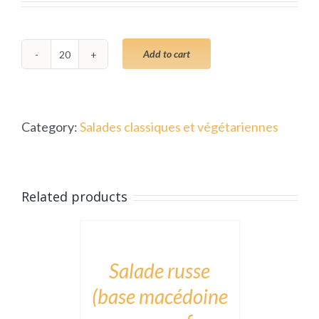
Add to cart
Salade
de
pâtes
Category:
Salades classiques et végétariennes
à
l’italienne
(pâtes,
ADD
Related products
mozzarella,
TO
pesto
CART
/
basilic,
DÉTAILS
Salade russe
pignon,
(base macédoine
tomates
cerises)