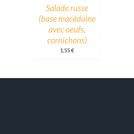
DÉTAILS
Salade russe
(base macédoine
avec oeufs,
cornichons)
1,55
€