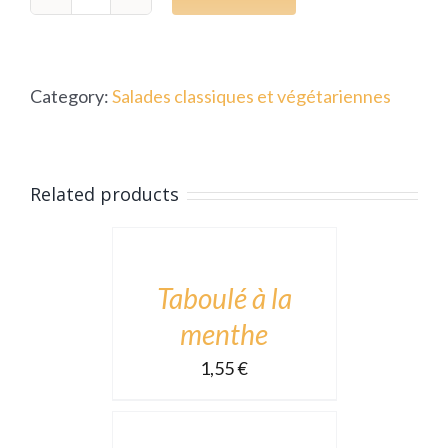
Salade
de
carottes
Category:
Salades classiques et végétariennes
râpées,
raisins,
graine
ADD
Related products
quantity
TO
CART
/
DÉTAILS
Taboulé à la
menthe
1,55
€
ADD
TO
CART
/