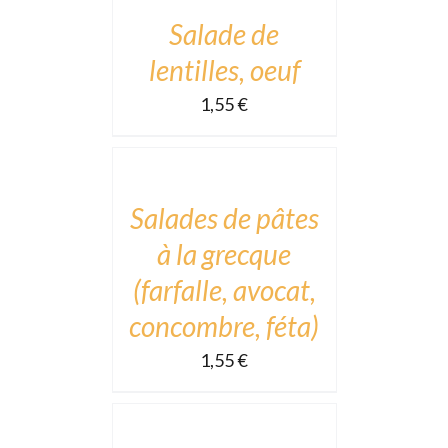
DÉTAILS
Salade de
lentilles, oeuf
1,55
€
ADD
TO
CART
/
DÉTAILS
Salades de pâtes
à la grecque
(farfalle, avocat,
concombre, féta)
1,55
€
ADD
TO
CART
/