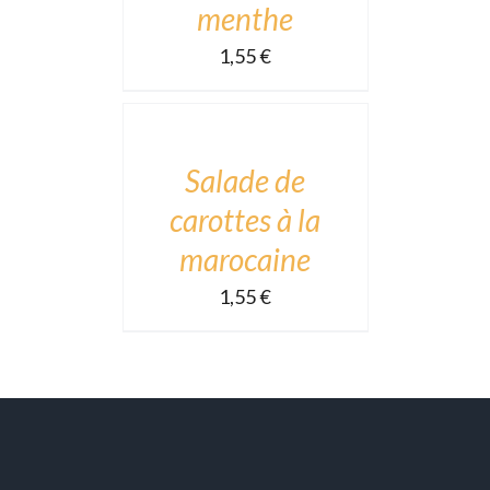
menthe
1,55
€
ADD
TO
CART
/
DÉTAILS
Salade de
carottes à la
marocaine
1,55
€