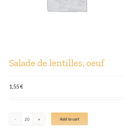
Salade de lentilles, oeuf
1,55
€
Add to cart
Salade
de