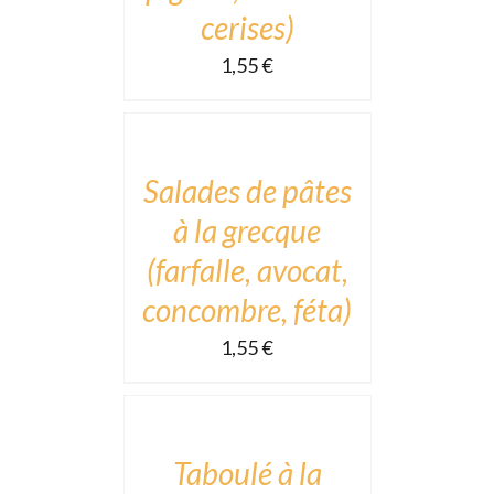
cerises)
1,55
€
ADD
TO
CART
/
DÉTAILS
Salades de pâtes
à la grecque
(farfalle, avocat,
concombre, féta)
1,55
€
ADD
TO
CART
/
DÉTAILS
Taboulé à la