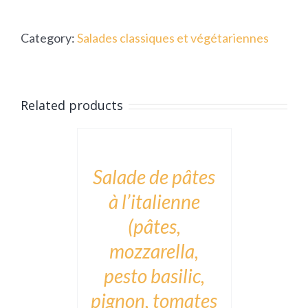
lentilles,
Category:
Salades classiques et végétariennes
oeuf
quantity
ADD
Related products
TO
CART
/
DÉTAILS
Salade de pâtes
à l’italienne
(pâtes,
mozzarella,
pesto basilic,
pignon, tomates