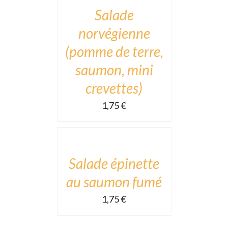
DÉTAILS
Salade
norvégienne
(pomme de terre,
saumon, mini
crevettes)
1,75
€
ADD
TO
CART
/
DÉTAILS
Salade épinette
au saumon fumé
1,75
€