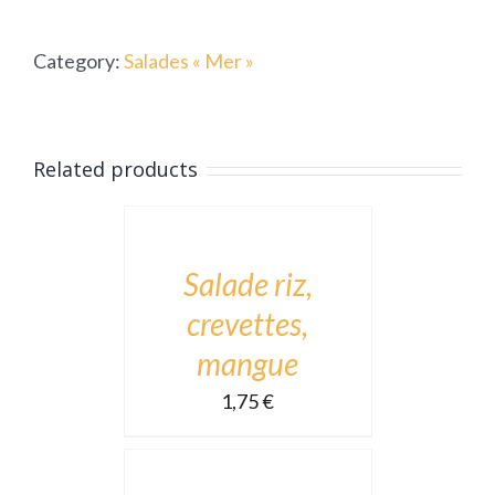
riz
Category:
Salades « Mer »
au
thon
quantity
ADD
Related products
TO
CART
/
DÉTAILS
Salade riz,
crevettes,
mangue
1,75
€
ADD
TO
CART
/