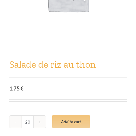
Salade de riz au thon
1,75
€
Add to cart
Salade
de