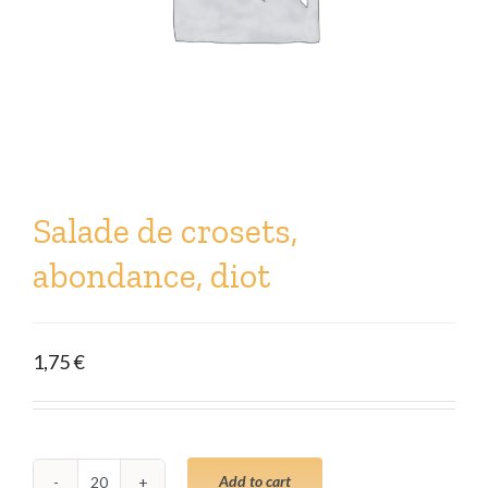
Salade de crosets,
abondance, diot
1,75
€
Add to cart