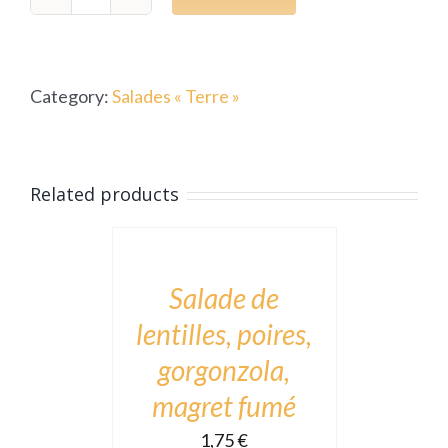
Salade
de
crosets,
Category:
Salades « Terre »
abondance,
diot
quantity
ADD
Related products
TO
CART
/
DÉTAILS
Salade de
lentilles, poires,
gorgonzola,
magret fumé
1,75
€
ADD