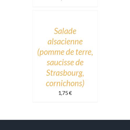
TO
CART
/
DÉTAILS
Salade
alsacienne
(pomme de terre,
saucisse de
Strasbourg,
cornichons)
1,75
€