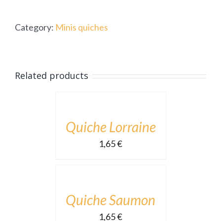
quantity
Category:
Minis quiches
ADD
Related products
TO
CART
/
DÉTAILS
Quiche Lorraine
1,65
€
ADD
TO
CART
/
DÉTAILS
Quiche Saumon
1,65
€
ADD