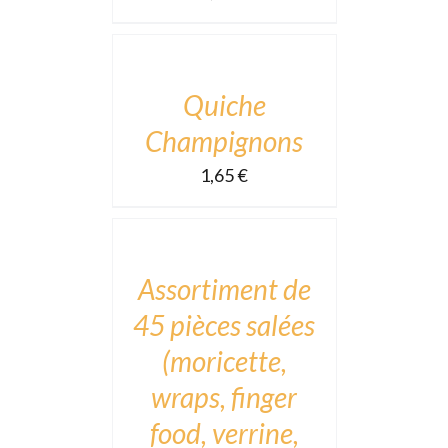
TO
CART
/
DÉTAILS
Quiche
Champignons
1,65
€
ADD
TO
CART
/
DÉTAILS
Assortiment de
45 pièces salées
(moricette,
wraps, finger
food, verrine,