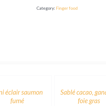
blé
Category:
Finger food
noir,
rillette
de
saumon,
aneth
et
citron
quantity
ADD
TO
CART
/
DÉTAILS
ni éclair saumon
Sablé cacao, gan
fumé
foie gras