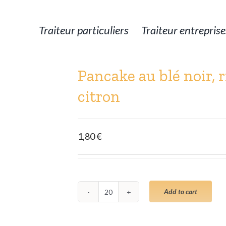
Rechercher
Traiteur particuliers
Traiteur entreprise
Pancake au blé noir, 
citron
1,80
€
Add to cart
Pancake
au