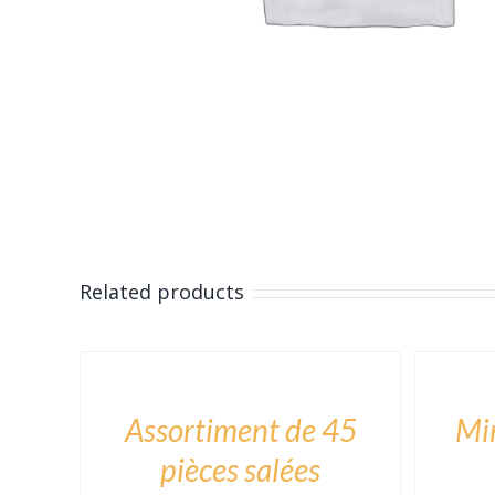
Related products
ADD
ADD
TO
TO
CART
CART
/
/
DÉTAILS
DÉTAILS
Assortiment de 45
Mi
pièces salées