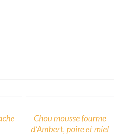
ADD
TO
CART
/
DÉTAILS
ache
Chou mousse fourme
d’Ambert, poire et miel