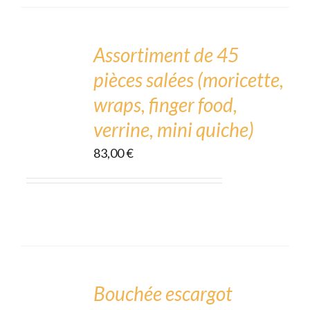
ADD
TO
CART
Assortiment de 45
/
pièces salées (moricette,
DÉTAILS
wraps, finger food,
verrine, mini quiche)
83,00
€
ADD
TO
CART
Bouchée escargot
/