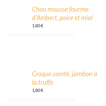
TO
CART
Chou mousse fourme
/
d’Ambert, poire et miel
DÉTAILS
1,80
€
ADD
TO
CART
Croque comté, jambon à
/
la truffe
DÉTAILS
1,80
€