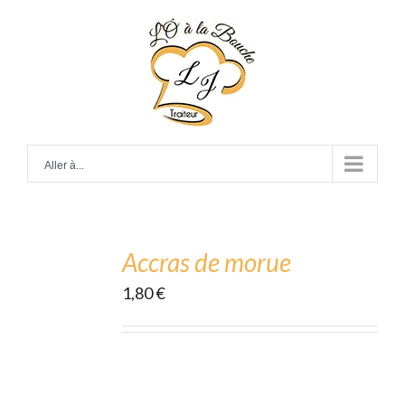
Skip
to
content
Aller à...
ADD
TO
CART
Accras de morue
/
1,80
€
DÉTAILS