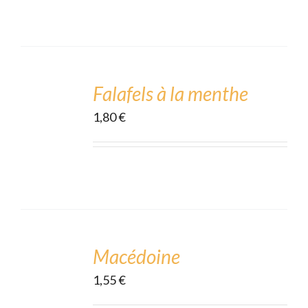
ADD
TO
CART
Falafels à la menthe
/
1,80
€
DÉTAILS
ADD
TO
CART
Macédoine
/
1,55
€
DÉTAILS