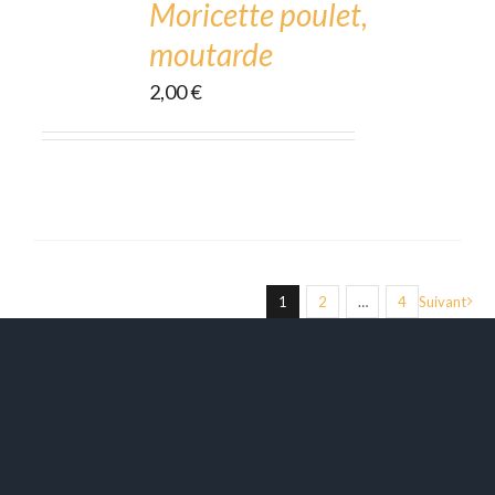
CART
Moricette poulet,
/
moutarde
DÉTAILS
2,00
€
1
2
…
4
Suivant