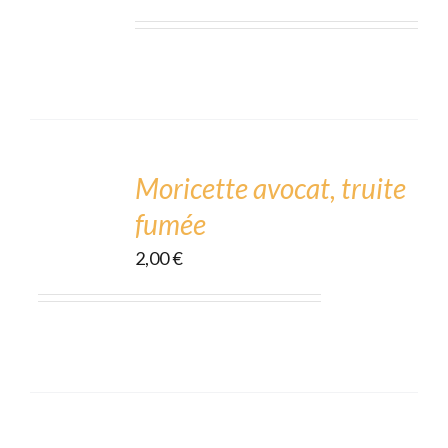
ADD
TO
CART
Moricette avocat, truite
/
fumée
DÉTAILS
2,00
€
ADD
TO