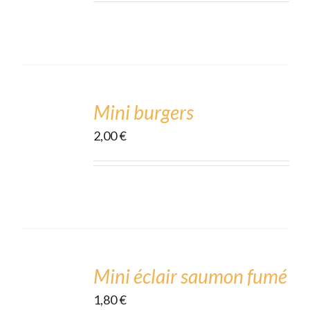
ADD
TO
CART
Mini burgers
/
2,00
€
DÉTAILS
ADD
TO
CART
Mini éclair saumon fumé
/
1,80
€
DÉTAILS