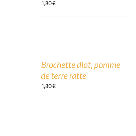
1,80
€
DÉTAILS
ADD
TO
CART
Brochette diot, pomme
/
de terre ratte
DÉTAILS
1,80
€
ADD